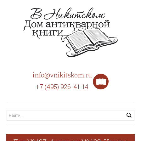
info@vnikitskom.ru
+7 (495) 926-41-14