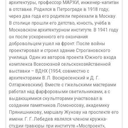
архитектуры, профессор МАРХИ, инженер-капитан
в отставке. Родился в Петрограде в 1918 году,
через два года его родители переехали в Москву.
В столице прошли его детство, юность, учёба в
Московском архитектурном институте. В 1941 году
он после ускоренного его окончания
добровольцем ушeл на фронт. После войны
проектировал и строил здание Строгановского
училища. Один из авторов проекта Южного входа
комплекса Всесоюзной сельскохозяйственной
выставки – ВДНХ (1954; совместно с
архитекторами В. Л. Воскресенский и Д. Г.
Олтаржевским). Вместе с гжельскими мастерами
работал над фарфоровыми светильниками, а с
выдающимися скульпторами участвовал в
создании памятников Ломоносову, академику
Прянишникову, маршалу Жукову на проспекте его
имени. Г. Г. Лебедев являлся членом кружка-
студии гравюры при институте «Моспроект»,