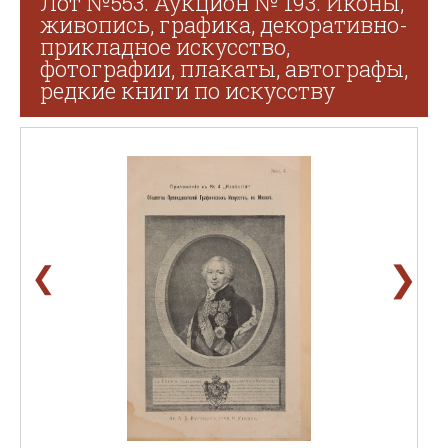
Лот №553. Аукцион № 193. Иконы,
живопись, графика, декоративно-
прикладное искусство,
фотографии, плакаты, автографы,
редкие книги по искусству
❯
❮