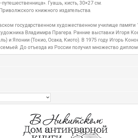
-путешественница». Гуашь, кисть, 30×27 см.
Приволжского книжного издательства.
овском государственном художественном училище памяти 1
 художника Владимира Прагера. Ранние выставки Игоря Ко
ь) и Японии (Токио, Осака, Киото). В 1975 году Игорь Кон
семьей. До отъезда из России получил множество дипломо