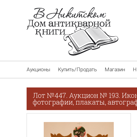
Аукционы
Купить/Продать
Магазин
Н
Лот №447. Аукцион № 193. Ико
фотографии, плакаты, автограф