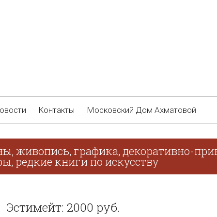
овости
Контакты
Московский Дом Ахматовой
ны, живопись, графика, декоративно-при
ы, редкие книги по искусству
Эстимейт: 2000 руб.