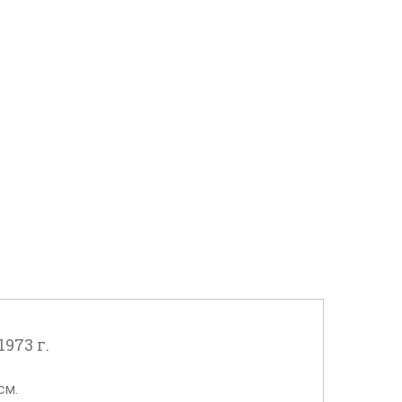
973 г.
см.