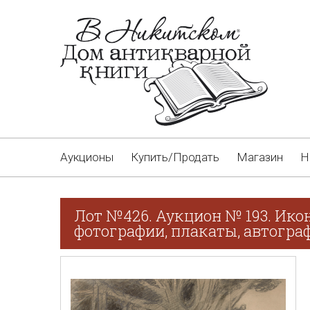
Аукционы
Купить/Продать
Магазин
Н
Лот №426. Аукцион № 193. Ико
фотографии, плакаты, автограф