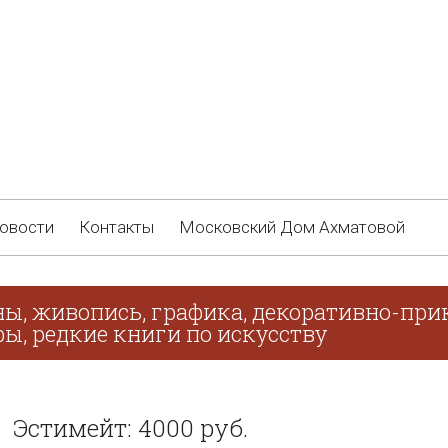
овости
Контакты
Московский Дом Ахматовой
ны, живопись, графика, декоративно-при
ы, редкие книги по искусству
Эстимейт: 4000 руб.