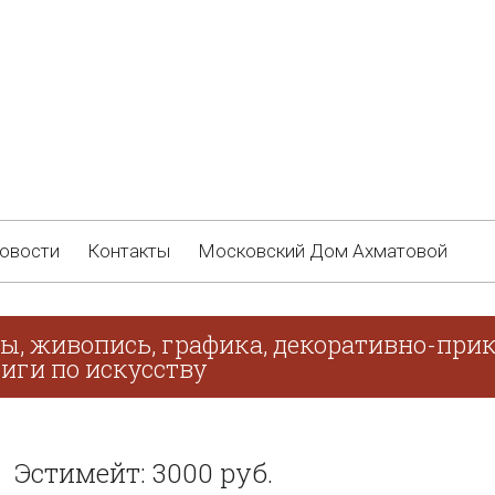
овости
Контакты
Московский Дом Ахматовой
ы, живопись, графика, декоративно-прик
иги по искусству
Эстимейт: 3000 руб.