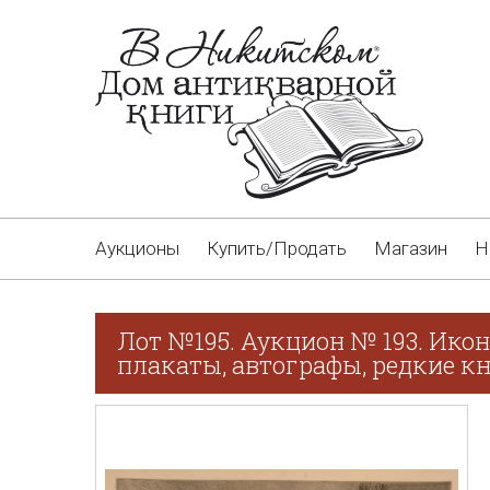
Аукционы
Купить/Продать
Магазин
Н
Лот №195. Аукцион № 193. Икон
плакаты, автографы, редкие кн