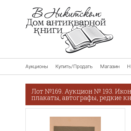
Аукционы
Купить/Продать
Магазин
Н
Лот №169. Аукцион № 193. Икон
плакаты, автографы, редкие кн