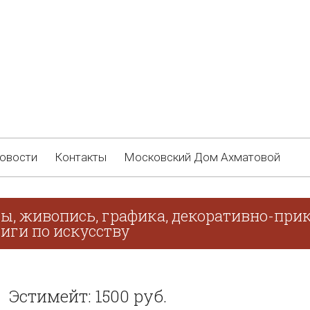
овости
Контакты
Московский Дом Ахматовой
ы, живопись, графика, декоративно-прик
иги по искусству
Эстимейт: 1500 руб.