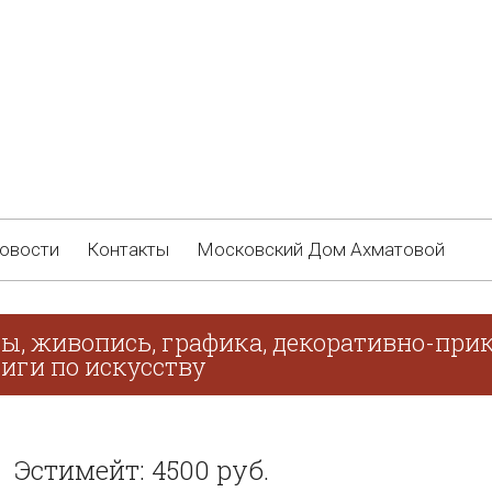
овости
Контакты
Московский Дом Ахматовой
ы, живопись, графика, декоративно-прик
иги по искусству
Эстимейт: 4500 руб.