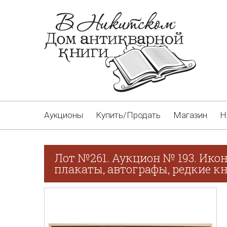
Аукционы
Купить/Продать
Магазин
Н
Лот №261. Аукцион № 193. Икон
плакаты, автографы, редкие кн