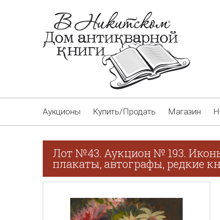
Аукционы
Купить/Продать
Магазин
Н
Лот №43. Аукцион № 193. Икон
плакаты, автографы, редкие кн