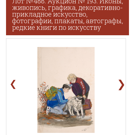
Лот №488. Аукцион № 193. Иконы,
живопись, графика, декоративно-
прикладное искусство,
фотографии, плакаты, автографы,
редкие книги по искусству
❯
❮