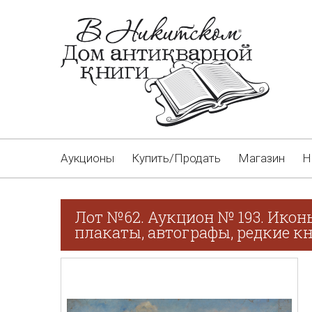
Аукционы
Купить/Продать
Магазин
Н
Лот №62. Аукцион № 193. Икон
плакаты, автографы, редкие кн