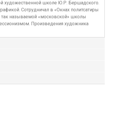
ной художественной школе Ю.Р. Бершадского.
графикой. Сотрудничал в «Окнах политсатиры
ей так называемой «московской» школы
прессионизмом. Произведения художника