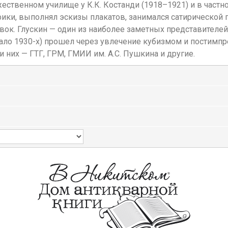
ественном училище у К.К. Костанди (1918–1921) и в част
фики, выполнял эскизы плакатов, занимался сатирической 
авок. Глускин — один из наиболее заметных представител
ачало 1930-х) прошел через увлечение кубизмом и постим
и них — ГТГ, ГРМ, ГМИИ им. А.С. Пушкина и другие.