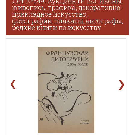
Лот №549. Аукцион № 193. Иконы,
живопись, графика, декоративно-
прикладное искусство,
фотографии, плакаты, автографы,
редкие книги по искусству
❯
❮