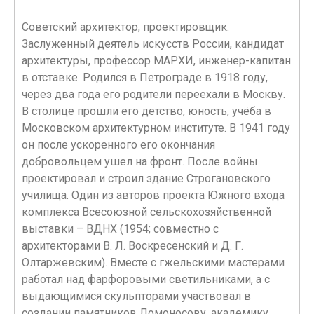
Советский архитектор, проектировщик.
Заслуженный деятель искусств России, кандидат
архитектуры, профессор МАРХИ, инженер-капитан
в отставке. Родился в Петрограде в 1918 году,
через два года его родители переехали в Москву.
В столице прошли его детство, юность, учёба в
Московском архитектурном институте. В 1941 году
он после ускоренного его окончания
добровольцем ушeл на фронт. После войны
проектировал и строил здание Строгановского
училища. Один из авторов проекта Южного входа
комплекса Всесоюзной сельскохозяйственной
выставки – ВДНХ (1954; совместно с
архитекторами В. Л. Воскресенский и Д. Г.
Олтаржевским). Вместе с гжельскими мастерами
работал над фарфоровыми светильниками, а с
выдающимися скульпторами участвовал в
создании памятников Ломоносову, академику