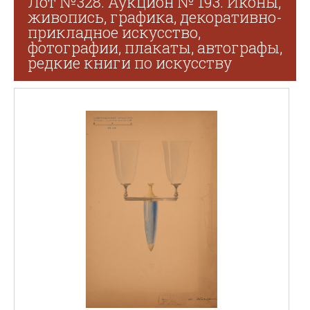
Лот №328. Аукцион № 193. Иконы,
живопись, графика, декоративно-
прикладное искусство,
фотографии, плакаты, автографы,
редкие книги по искусству