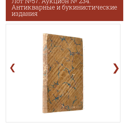
Лот №57. Аукцион № 234.
Антикварные и букинистические
издания
❯
❮