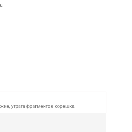
да
ложке, утрата фрагментов корешка.