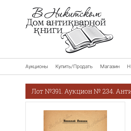
Аукционы
Купить/Продать
Магазин
Н
Лот №391. Аукцион № 234. Ант