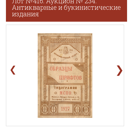
Лот №416. Аукцион № 234.
Антикварные и букинистические
издания
❯
❮