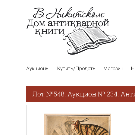
Аукционы
Купить/Продать
Магазин
Н
Лот №548. Аукцион № 234. Ан