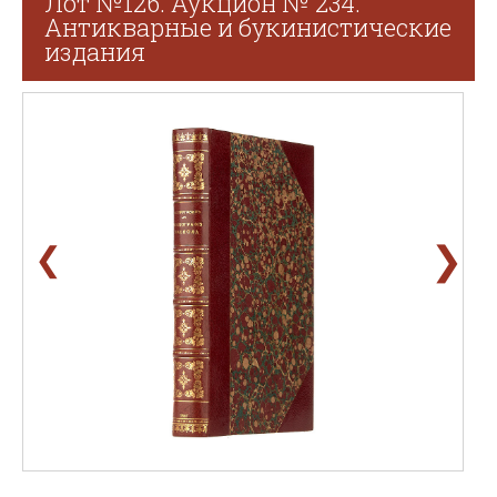
Лот №126. Аукцион № 234.
Антикварные и букинистические
издания
❯
❮