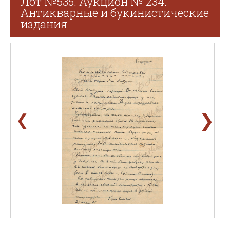
Лот №535. Аукцион № 234.
Антикварные и букинистические
издания
❯
❮