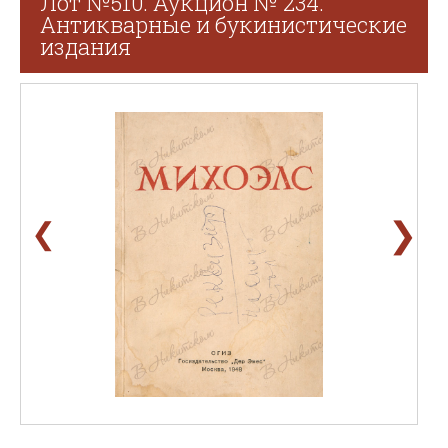
Лот №510. Аукцион № 234.
Антикварные и букинистические
издания
❯
❮