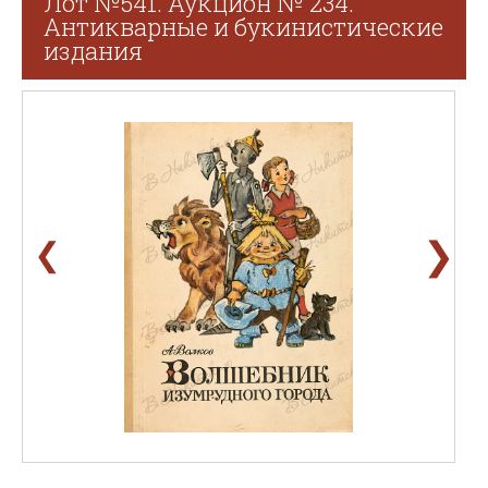
Лот №541. Аукцион № 234.
Антикварные и букинистические
издания
❯
❮