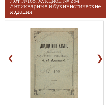
Лот №168. Аукцион № 234.
Антикварные и букинистические
издания
❯
❮