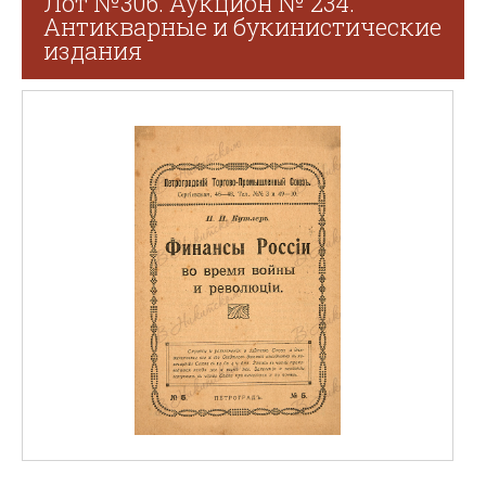
Лот №306. Аукцион № 234.
Антикварные и букинистические
издания