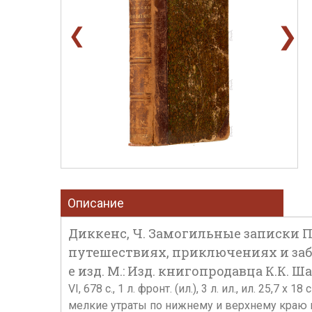
❯
❮
Описание
Диккенс, Ч. Замогильные записки 
путешествиях, приключениях и забав
е изд. М.: Изд. книгопродавца К.К. Ша
VI, 678 c., 1 л. фронт. (ил.), 3 л. ил., ил. 2
мелкие утраты по нижнему и верхнему краю к