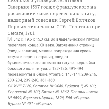
Лионского университета Павла
Таверние 1597 года; с французского на
российский язык перевел сию книгу,
надворный советник Сергей Волчков.
Первым тиснением. СПб.: Печатана при
Сенате, 1761.
[8], 542 с. 19,5 х 15,3 см. Во владельческом глухом
переплете конца ХХ века. Загрязнения страниц
(следы залития), мелкие повреждения краев
титула и первых страниц, след от
букинистического штампа на титуле, подклейка
бокового поля титула, с. 123-126, 491-494
перевернуты в блоке, утрата с. 143-144, 209-216,
233-234, 239-240, 361-368.
СК XVIII 7120, Сопиков № 9446, Губерти, II, № 100,
Родосский № 100, Битовт № 1362, Плавильщиков
№ 6599, Березин-Ширяев, 1896, 566 -«Редка»,
Бурцев № 401 - «Редка».