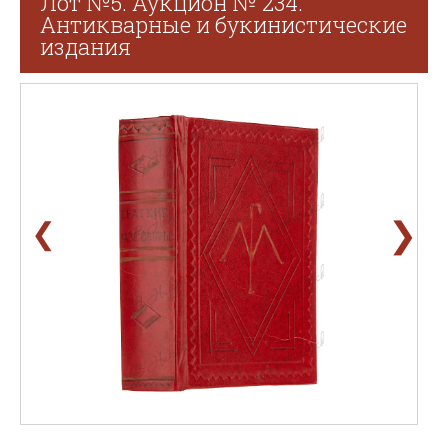
Лот №5. Аукцион № 234.
Антикварные и букинистические
издания
❯
❮