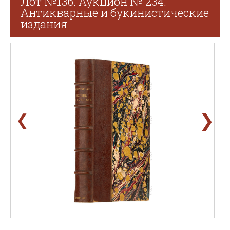
Лот №136. Аукцион № 234.
Антикварные и букинистические
издания
❯
❮