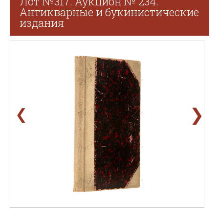
Лот №317. Аукцион № 234.
Антикварные и букинистические
издания
❯
❮