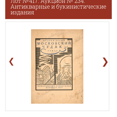
Лот №417. Аукцион № 234.
Антикварные и букинистические
издания
❯
❮