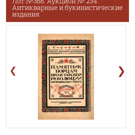
Лот №388. Аукцион № 234.
Антикварные и букинистические
издания
❯
❮