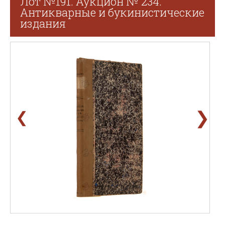
Лот №191. Аукцион № 234.
Антикварные и букинистические
издания
❯
❮