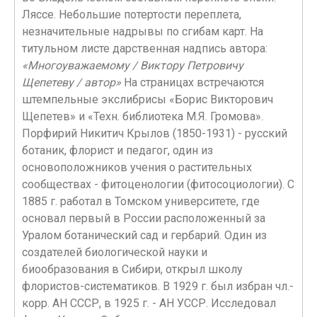
Ляссе. Небольшие потертости переплета,
незначительные надрывы по сгибам карт. На
титульном листе дарственная надпись автора:
«Многоуважаемому / Виктору Петровичу
Щепетеву / автор»
На страницах встречаются
штемпельные экслибрисы «Борис Викторович
Щепетев» и «Техн. библиотека М.Я. Громова».
Порфирий Никитич Крылов (1850-1931) - русский
ботаник, флорист и педагог, один из
основоположников учения о растительных
сообществах - фитоценологии (фитосоциологии). C
1885 г. работал в Томском университете, где
основал первый в России расположенный за
Уралом ботанический сад и гербарий. Один из
создателей биологической науки и
биообразования в Сибири, открыл школу
флористов-систематиков. В 1929 г. был избран чл.-
корр. АН СССР, в 1925 г. - АН УССР. Исследовал