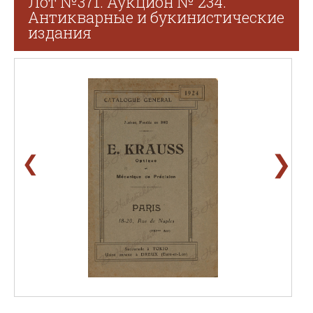
Лот №371. Аукцион № 234.
Антикварные и букинистические
издания
❯
❮