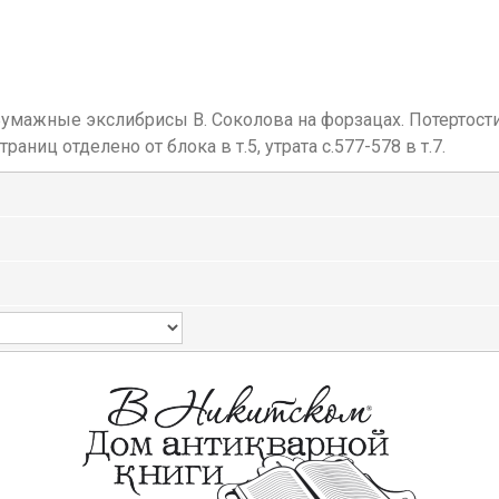
Бумажные экслибрисы В. Соколова на форзацах. Потертости 
аниц отделено от блока в т.5, утрата с.577-578 в т.7.