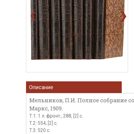
❯
❮
Описание
Мельников, П.И. Полное собрание сочи
Маркс, 1909.
Т.1: 1 л. фронт., 288, [2] с.
Т.2: 554, [2] с.
Т.3: 520 с.