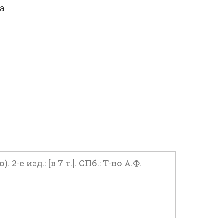
да
изд.: [в 7 т.]. СПб.: Т-во А.Ф.