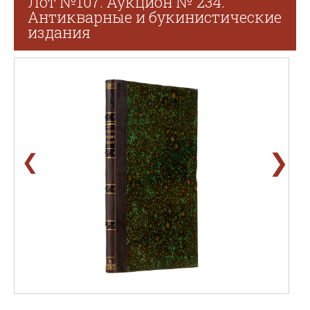
Лот №107. Аукцион № 234.
Антикварные и букинистические
издания
❯
❮