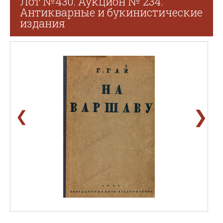
Лот №430. Аукцион № 234.
Антикварные и букинистические
издания
❯
❮