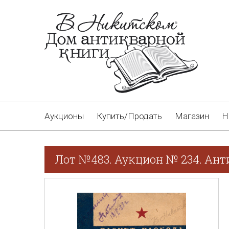
Аукционы
Купить/Продать
Магазин
Н
Лот №483. Аукцион № 234. Ан