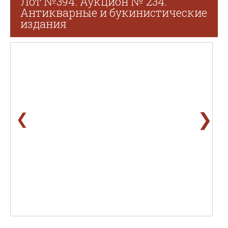
Лот №394. Аукцион № 234.
Антикварные и букинистические
издания
❯
❮