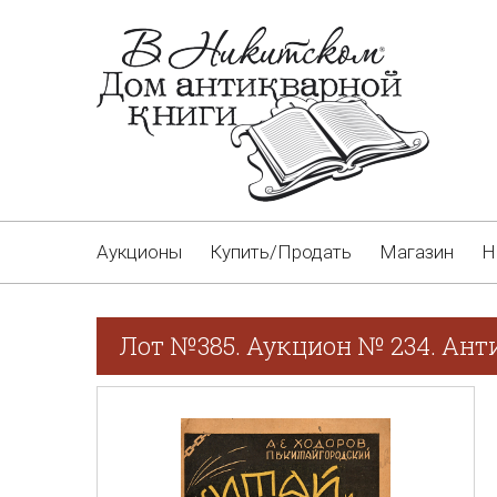
Аукционы
Купить/Продать
Магазин
Н
Лот №385. Аукцион № 234. Ант