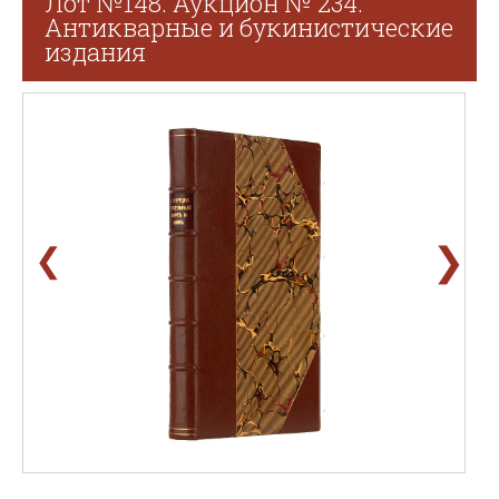
Лот №148. Аукцион № 234.
Антикварные и букинистические
издания
❯
❮