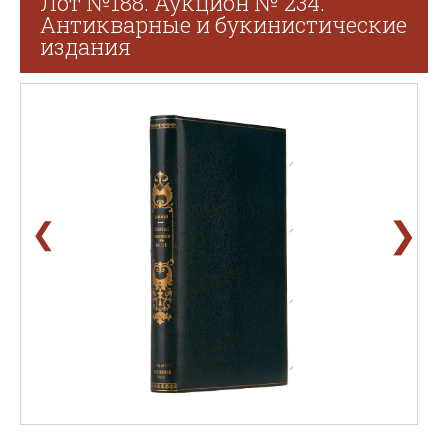
Лот №188. Аукцион № 234.
Антикварные и букинистические
издания
❯
❮