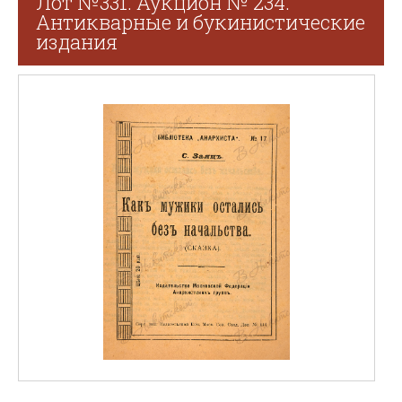
Лот №331. Аукцион № 234.
Антикварные и букинистические
издания