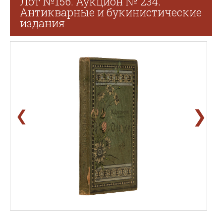
Лот №156. Аукцион № 234.
Антикварные и букинистические
издания
❯
❮