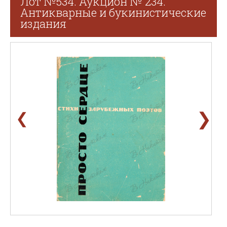
Лот №534. Аукцион № 234.
Антикварные и букинистические
издания
❯
❮