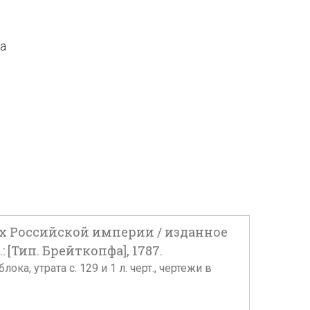
да
ах Российской империи / изданное
Тип. Брейткопфа], 1787.
ока, утрата с. 129 и 1 л. черт., чертежи в