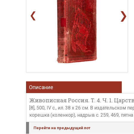
❯
❮
Описание
Живописная Россия. Т. 4. Ч. 1. Царств
[8], 500, IV с., ил. 38 х 26 см. В издательск
корешка (коленкор), надрыв с. 259, 469, пятн
Перейти на предыдущий лот