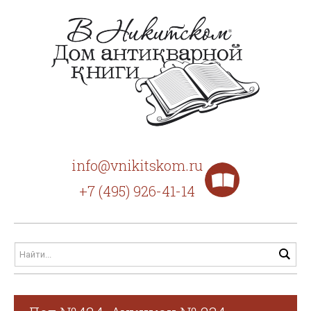
info@vnikitskom.ru
+7 (495) 926-41-14