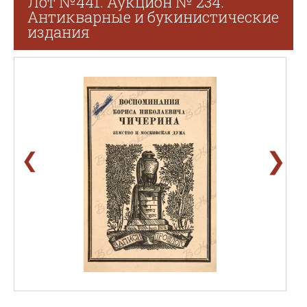
Лот №441. Аукцион № 234.
Антикварные и букинистические
издания
❯
❮