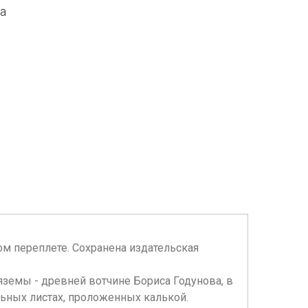
да
жаном переплете. Сохранена издательская
земы - древней вотчине Бориса Годунова, в
ных листах, проложенных калькой.