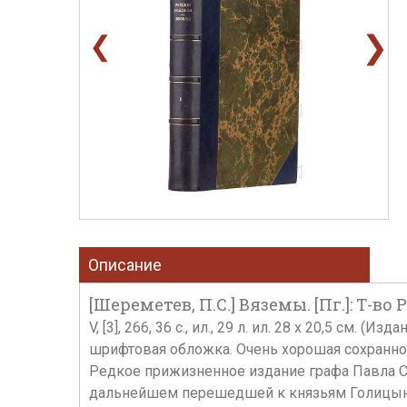
❯
❮
Описание
[Шереметев, П.С.] Вяземы. [Пг.]: Т-во Р
V, [3], 266, 36 с., ил., 29 л. ил. 28 х 20,5 с
шрифтовая обложка. Очень хорошая сохраннос
Редкое прижизненное издание графа Павла С
дальнейшем перешедшей к князьям Голицыны