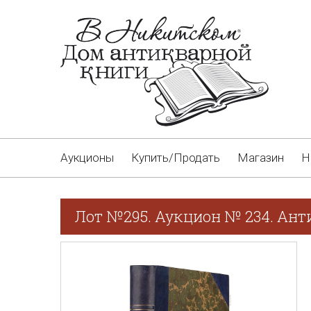
Аукционы
Купить/Продать
Магазин
Н
Лот №295. Аукцион № 234. Ант