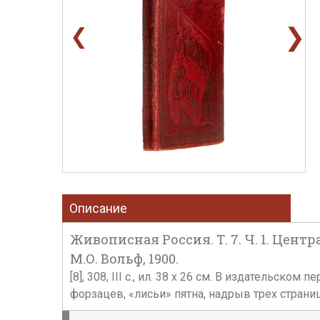
❯
❮
Описание
Живописная Россия. Т. 7. Ч. 1. Цент
М.О. Вольф, 1900.
[8], 308, III с., ил. 38 х 26 см. В издательс
форзацев, «лисьи» пятна, надрыв трех страниц