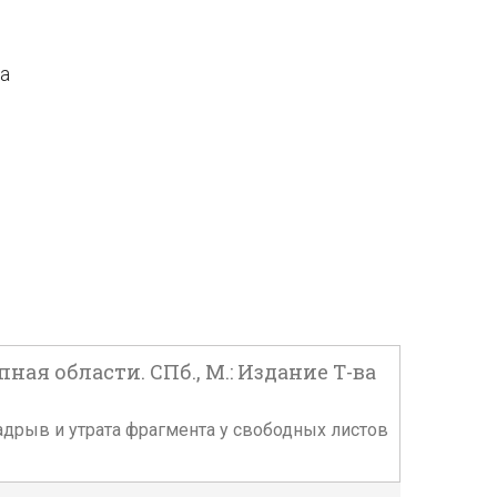
да
ая области. СПб., М.: Издание Т-ва
, надрыв и утрата фрагмента у свободных листов