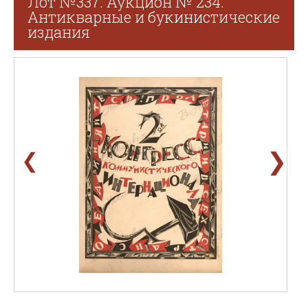
Лот №337. Аукцион № 234.
Антикварные и букинистические
издания
❯
❮