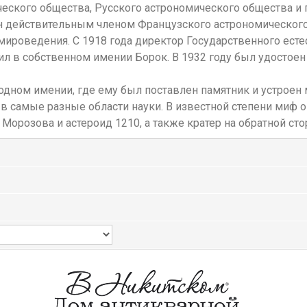
еского общества, Русского астрономического общества и
ан действительным членом Французского астрономического 
роведения. C 1918 года директор Государственного естест
л в собственном имении Борок. В 1932 году был удостоен 
одном имении, где ему был поставлен памятник и устроен
 самые разные области науки. В известной степени миф о
Морозова и астероид 1210, а также кратер на обратной ст