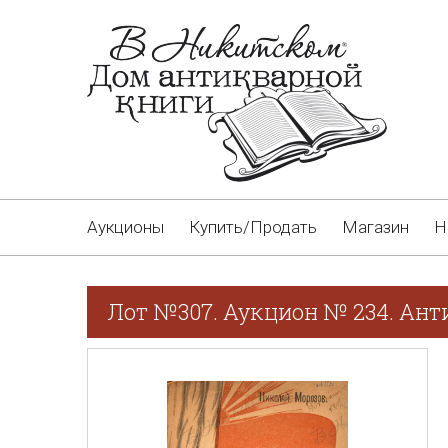
Аукционы
Купить/Продать
Магазин
Н
Лот №307. Аукцион № 234. Ант