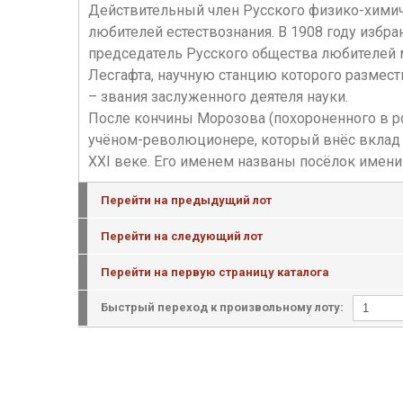
Действительный член Русского физико-химич
любителей естествознания. В 1908 году избр
председатель Русского общества любителей ми
Лесгафта, научную станцию которого размести
– звания заслуженного деятеля науки.
После кончины Морозова (похороненного в р
учёном-революционере, который внёс вклад в
XXI веке. Его именем названы посёлок имени 
Перейти на предыдущий лот
Перейти на следующий лот
Перейти на первую страницу каталога
Быстрый переход к произвольному лоту: